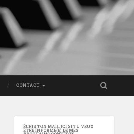
CONTACT
ÉCRIS TON MAIL ICI SI TU VEUX
ÊTRE INFORMÉ(E) DE MES